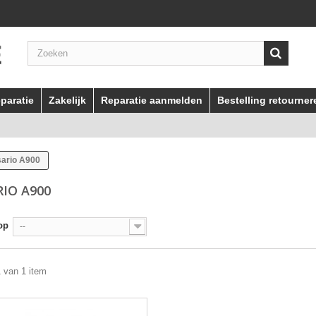
paratie
Zakelijk
Reparatie aanmelden
Bestelling retourner
sario A900
RIO A900
op
--
1 van 1 item