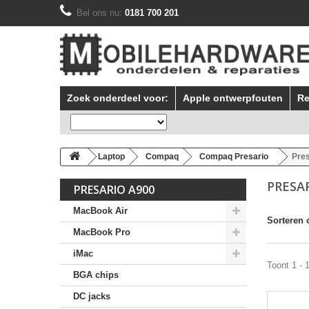
Bel ons nu:
0181 700 201
Zoek onderdeel voor:
Apple ontwerpfouten
Re
Laptop
Compaq
Compaq Presario
Pre
PRESA
PRESARIO A900
MacBook Air
Sorteren 
MacBook Pro
iMac
Toont 1 - 
BGA chips
DC jacks