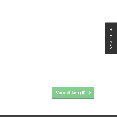
★ REVIEWS
Vergelijken (
0
)