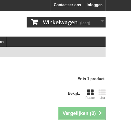
Contacteer ons
Inloggen
Winkelwagen
(leeg)
en
Er is 1 product.
Bekijk:
Raster
Lijst
Vergelijken (
0
)