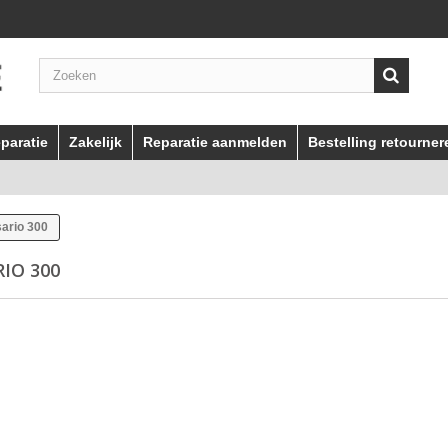
paratie
Zakelijk
Reparatie aanmelden
Bestelling retourner
ario 300
RIO 300