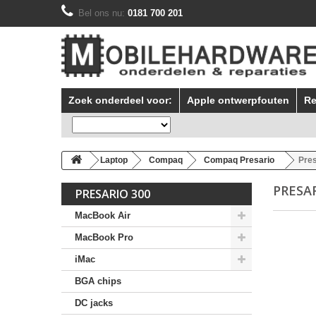
Bel ons nu:
0181 700 201
Zoek onderdeel voor:
Apple ontwerpfouten
Re
Laptop
Compaq
Compaq Presario
Pres
PRESA
PRESARIO 300
MacBook Air
MacBook Pro
iMac
BGA chips
DC jacks