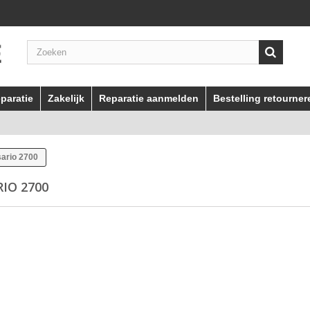
paratie
Zakelijk
Reparatie aanmelden
Bestelling retourner
ario 2700
RIO 2700