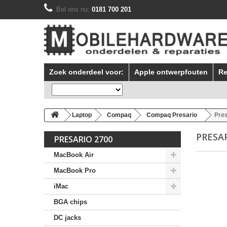
Bel ons nu:
0181 700 201
Zoek onderdeel voor:
Apple ontwerpfouten
Re
Laptop
Compaq
Compaq Presario
Pres
PRESA
PRESARIO 2700
MacBook Air
MacBook Pro
iMac
BGA chips
DC jacks