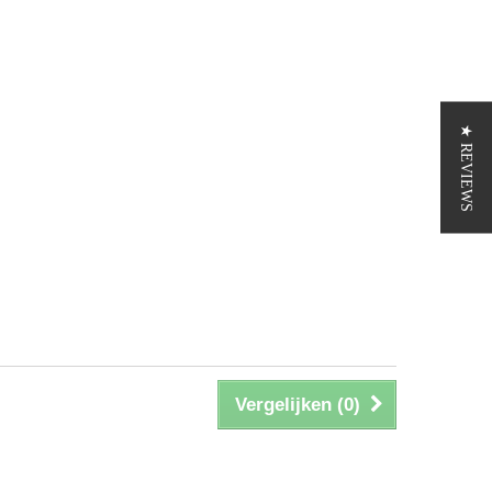
★ REVIEWS
Vergelijken (
0
)