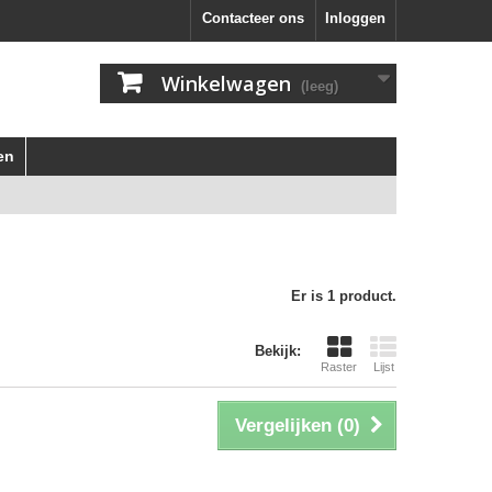
Contacteer ons
Inloggen
Winkelwagen
(leeg)
en
Er is 1 product.
Bekijk:
Raster
Lijst
Vergelijken (
0
)