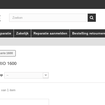
paratie
Zakelijk
Reparatie aanmelden
Bestelling retourner
ario 1600
RIO 1600
op
--
1 van 1 item