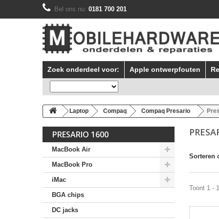
Bel ons nu:
0181 700 201
Zoek onderdeel voor:
Apple ontwerpfouten
Re
Laptop
Compaq
Compaq Presario
Pres
PRESA
PRESARIO 1600
MacBook Air
Sorteren 
MacBook Pro
iMac
Toont 1 - 
BGA chips
DC jacks