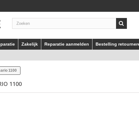
paratie
Zakelijk
Reparatie aanmelden
Bestelling retourner
ario 1100
RIO 1100