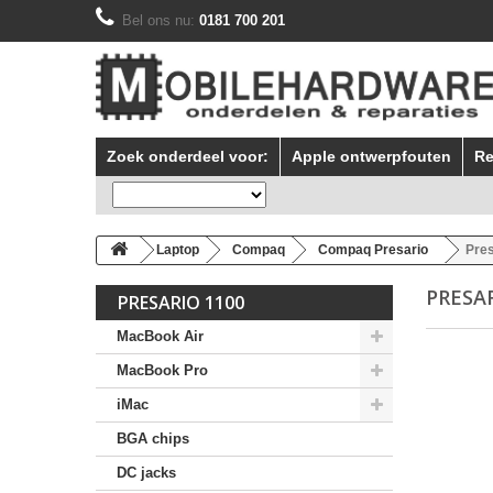
Bel ons nu:
0181 700 201
Zoek onderdeel voor:
Apple ontwerpfouten
Re
Laptop
Compaq
Compaq Presario
Pres
PRESA
PRESARIO 1100
MacBook Air
MacBook Pro
iMac
BGA chips
DC jacks