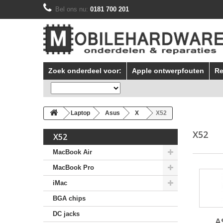
Bel ons nu:
0181 700 201
Zoek onderdeel voor:
Apple ontwerpfouten
Re
Laptop
Asus
X
X52
X52
X52
MacBook Air
MacBook Pro
iMac
BGA chips
DC jacks
A