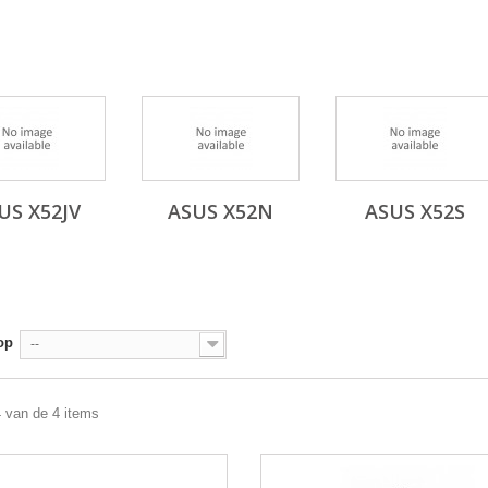
US X52JV
ASUS X52N
ASUS X52S
op
--
4 van de 4 items