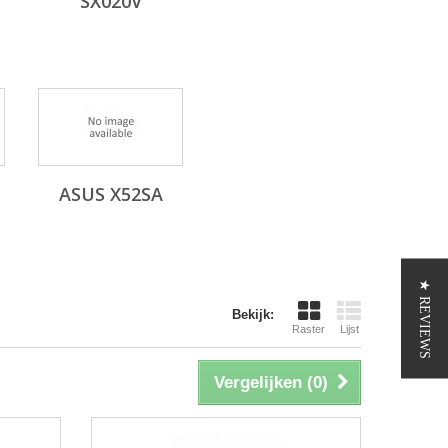
SX020V
ASUS X52SA
★ REVIEWS
Bekijk:
Raster
Lijst
Vergelijken (
0
)