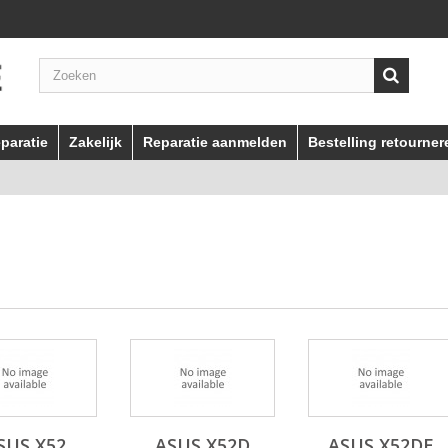
paratie
Zakelijk
Reparatie aanmelden
Bestelling retourner
SUS X52
ASUS X52D
ASUS X52DE