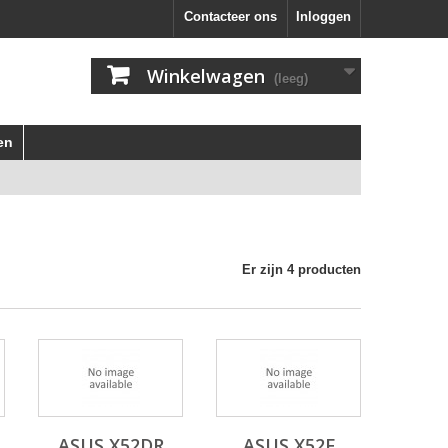
Contacteer ons
Inloggen
Winkelwagen
(leeg)
en
Er zijn 4 producten
ASUS X52DR
ASUS X52F