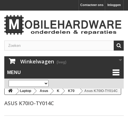
Contacteer ons
Inloggen
Winkelwagen
(leeg)
MENU
Laptop
Asus
K
K70
Asus K70IO-TY014C
ASUS K70IO-TY014C