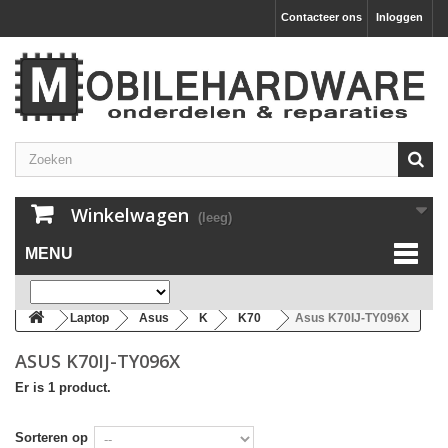
Contacteer ons
Inloggen
Winkelwagen
(leeg)
MENU
Laptop
Asus
K
K70
Asus K70IJ-TY096X
ASUS K70IJ-TY096X
Er is 1 product.
Sorteren op