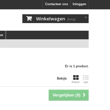
Contacteer ons
Inloggen
Winkelwagen
(leeg)
en
Er is 1 product.
Bekijk:
Raster
Lijst
Vergelijken (
0
)