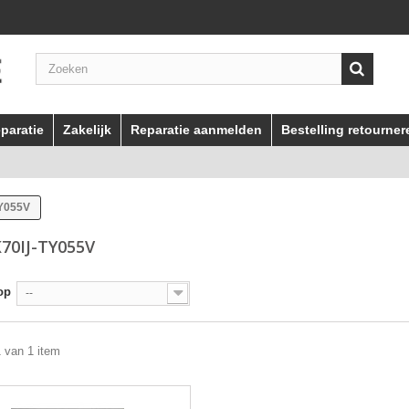
paratie
Zakelijk
Reparatie aanmelden
Bestelling retourner
Y055V
70IJ-TY055V
op
--
1 van 1 item