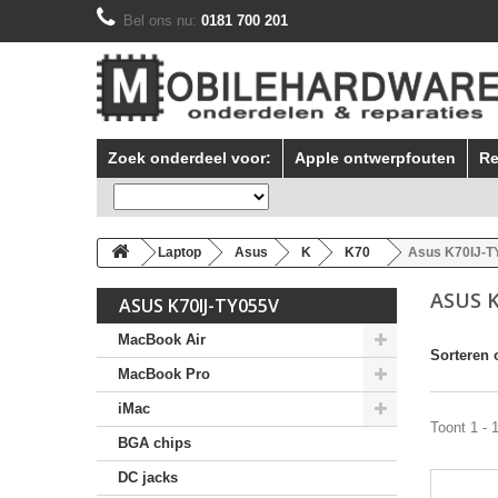
Bel ons nu:
0181 700 201
Zoek onderdeel voor:
Apple ontwerpfouten
Re
Laptop
Asus
K
K70
Asus K70IJ-T
ASUS K
ASUS K70IJ-TY055V
MacBook Air
Sorteren 
MacBook Pro
iMac
Toont 1 - 
BGA chips
DC jacks