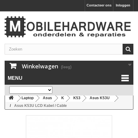
Contacteer ons
Inloggen
Winkelwagen
(leeg)
MENU
Laptop
Asus
K
K53
Asus K53U
Asus K53U LCD Kabel / Cable