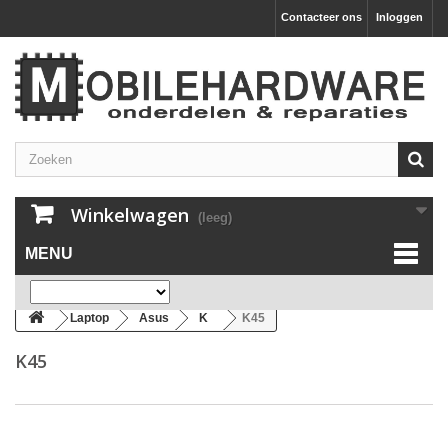
Contacteer ons
Inloggen
Winkelwagen
(leeg)
MENU
Laptop
Asus
K
K45
K45