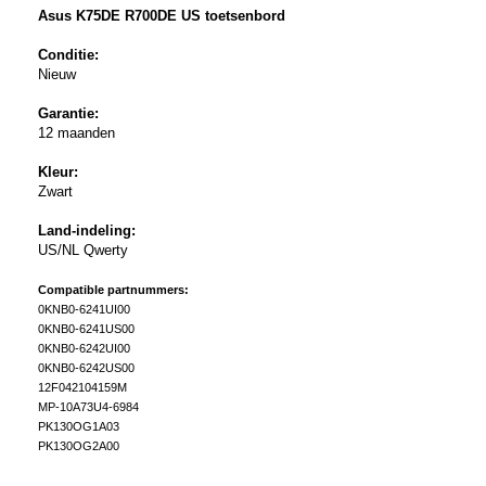
Asus K75DE R700DE US toetsenbord
Conditie:
Nieuw
Garantie:
12 maanden
Kleur:
Zwart
Land-indeling:
US/NL Qwerty
Compatible partnummers:
0KNB0-6241UI00
0KNB0-6241US00
0KNB0-6242UI00
0KNB0-6242US00
12F042104159M
MP-10A73U4-6984
PK130OG1A03
PK130OG2A00