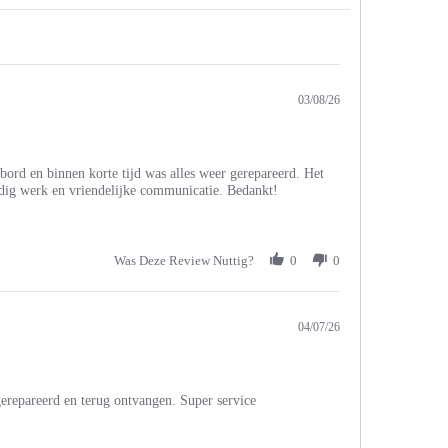
03/08/26
ord en binnen korte tijd was alles weer gerepareerd. Het
undig werk en vriendelijke communicatie. Bedankt!
Was Deze Review Nuttig?
0
0
04/07/26
erepareerd en terug ontvangen. Super service