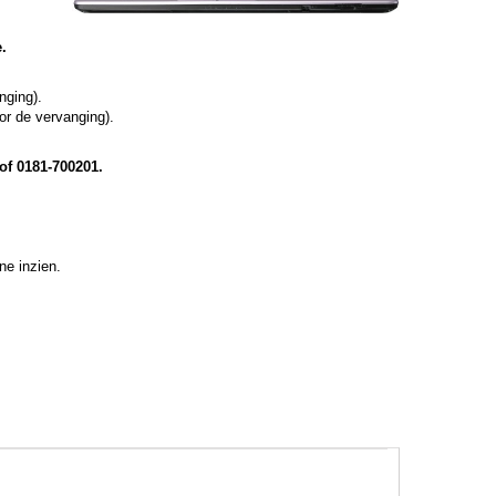
.
nging).
oor de vervanging).
of 0181-700201.
e inzien.