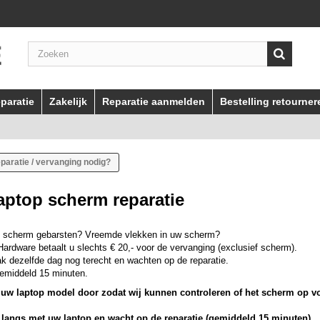
paratie
Zakelijk
Reparatie aanmelden
Bestelling retourner
aratie / vervanging nodig?
aptop scherm reparatie
 scherm gebarsten? Vreemde vlekken in uw scherm?
Hardware betaalt u slechts € 20,- voor de vervanging (exclusief scherm).
k dezelfde dag nog terecht en wachten op de reparatie.
gemiddeld 15 minuten.
t uw laptop model door zodat wij kunnen controleren of het scherm op v
 langs met uw laptop en wacht op de reparatie (gemiddeld 15 minuten)