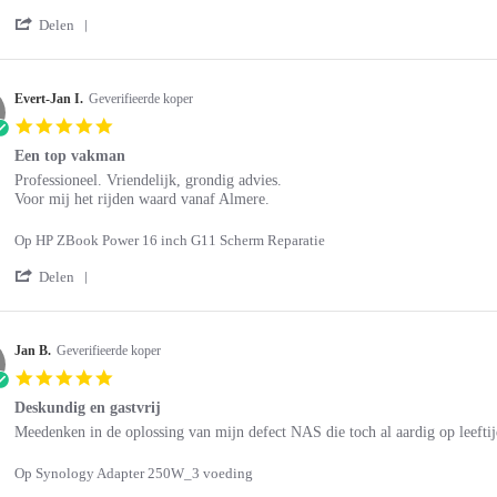
W.
service
on
'
Delen
4
Share
Jul
Review
2026
by
Wil
Evert-Jan I.
Geverifieerde koper
W.
5.0
on
star
4
Een top vakman
rating
Jul
Review
review
Professioneel. Vriendelijk, grondig advies.
2026
by
stating
Voor mij het rijden waard vanaf Almere.
Evert-
Een
Jan
top
Op HP ZBook Power 16 inch G11 Scherm Reparatie
I.
vakman
on
'
Delen
24
Share
Jun
Review
2026
by
Evert-
Jan B.
Geverifieerde koper
Jan
5.0
I.
star
on
Deskundig en gastvrij
rating
24
Review
review
Meedenken in de oplossing van mijn defect NAS die toch al aardig op leeftijd
Jun
by
stating
2026
Jan
Deskundig
Op Synology Adapter 250W_3 voeding
B.
en