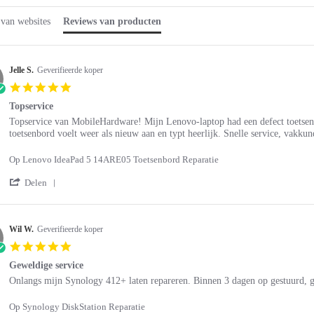
star
rating
 van websites
Reviews van producten
Jelle S.
Geverifieerde koper
5.0
star
Topservice
rating
Review
review
Topservice van MobileHardware! Mijn Lenovo-laptop had een defect toetsenb
by
stating
toetsenbord voelt weer als nieuw aan en typt heerlijk. Snelle service, vakk
Jelle
Topservice
S.
Op Lenovo IdeaPad 5 14ARE05 Toetsenbord Reparatie
on
3
'
Delen
Aug
Share
2026
Review
by
Jelle
Wil W.
Geverifieerde koper
S.
5.0
on
star
3
Geweldige service
rating
Aug
Review
review
Onlangs mijn Synology 412+ laten repareren. Binnen 3 dagen op gestuurd, g
2026
by
stating
Wil
Geweldige
Op Synology DiskStation Reparatie