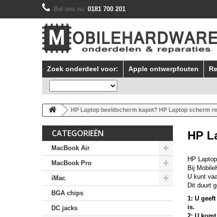
Bel ons nu:
0181 700 201
Zoek onderdeel voor:
Apple ontwerpfouten
Re
HP Laptop beeldscherm kapot? HP Laptop scherm rep
CATEGORIEËN
HP L
MacBook Air
HP Laptop
MacBook Pro
Bij Mobile
U kunt vaa
iMac
Dit duurt 
BGA chips
1: U geef
is.
DC jacks
2: U komt