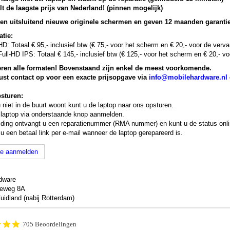
lt de laagste prijs van Nederland! (pinnen mogelijk)
sen uitsluitend nieuwe originele schermen en geven 12 maanden garantie
atie:
HD: Totaal € 95,- inclusief btw (€ 75,- voor het scherm en € 20,- voor de verva
Full-HD IPS: Totaal € 145,- inclusief btw (€ 125,- voor het scherm en € 20,- v
eren alle formaten! Bovenstaand zijn enkel de meest voorkomende.
st contact op voor een exacte prijsopgave via
info@mobilehardware.nl
sturen:
niet in de buurt woont kunt u de laptop naar ons opsturen.
 laptop via onderstaande knop aanmelden.
ding ontvangt u een reparatienummer (RMA nummer) en kunt u de status onlin
 u een betaal link per e-mail wanneer de laptop gerepareerd is.
ie aanmelden
dware
veweg 8A
idland (nabij Rotterdam)
4.9
705 Beoordelingen