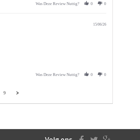
Was Deze Review Nuttig?
0
0
15/06/26
Was Deze Review Nuttig?
0
0
9
Volg ons