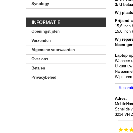
Synology
3: U betaa
Wij plaat
Prijsindic
INFORMATIE
15,6 inch 
Openingstijden
15,6 inch 
Wij repar
Verzenden
Neem geru
Algemene voorwaarden
Laptop op
Over ons
Wanneer u 
U kunt uw
Betalen
Na aanmel
Wij sturen
Privacybeleid
Reparat
Adres:
MobileHar
Scheijdel
3214 VN Zu
Popup
content
starts