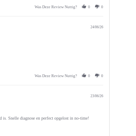
Was Deze Review Nuttig?
0
0
24/06/26
Was Deze Review Nuttig?
0
0
23/06/26
 is. Snelle diagnose en perfect opgelost in no-time!