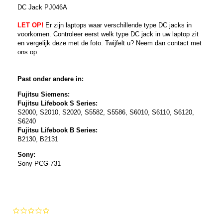
DC Jack PJ046A
LET OP!
Er zijn laptops waar verschillende type DC jacks in
voorkomen. Controleer eerst welk type DC jack in uw laptop zit
en vergelijk deze met de foto. Twijfelt u? Neem dan contact met
ons op.
Past onder andere in:
Fujitsu Siemens:
Fujitsu Lifebook S Series:
S2000, S2010, S2020, S5582, S5586, S6010, S6110, S6120,
S6240
Fujitsu Lifebook B Series:
B2130, B2131
Sony:
Sony PCG-731
0.0
star