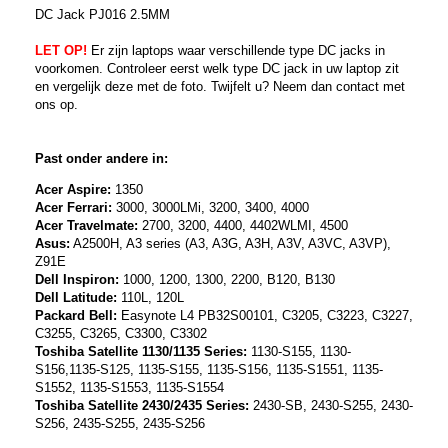
DC Jack PJ016 2.5MM
LET OP!
Er zijn laptops waar verschillende type DC jacks in
voorkomen. Controleer eerst welk type DC jack in uw laptop zit
en vergelijk deze met de foto. Twijfelt u? Neem dan contact met
ons op.
Past onder andere in:
Acer Aspire:
1350
Acer Ferrari:
3000, 3000LMi, 3200, 3400, 4000
Acer Travelmate:
2700, 3200, 4400, 4402WLMI, 4500
Asus:
A2500H, A3 series (A3, A3G, A3H, A3V, A3VC, A3VP),
Z91E
Dell Inspiron:
1000, 1200, 1300, 2200, B120, B130
Dell Latitude:
110L, 120L
Packard Bell:
Easynote L4 PB32S00101, C3205, C3223, C3227,
C3255, C3265, C3300, C3302
Toshiba Satellite 1130/1135 Series:
1130-S155, 1130-
S156,1135-S125, 1135-S155, 1135-S156, 1135-S1551, 1135-
S1552, 1135-S1553, 1135-S1554
Toshiba Satellite 2430/2435 Series:
2430-SB, 2430-S255, 2430-
S256, 2435-S255, 2435-S256