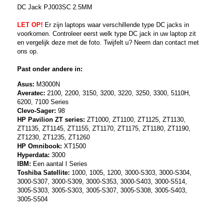
DC Jack PJ003SC 2.5MM
LET OP!
Er zijn laptops waar verschillende type DC jacks in
voorkomen. Controleer eerst welk type DC jack in uw laptop zit
en vergelijk deze met de foto. Twijfelt u? Neem dan contact met
ons op.
Past onder andere in:
Asus:
M3000N
Averatec:
2100, 2200, 3150, 3200, 3220, 3250, 3300, 5110H,
6200, 7100 Series
Clevo-Sager:
98
HP Pavilion ZT series:
ZT1000, ZT1100, ZT1125, ZT1130,
ZT1135, ZT1145, ZT1155, ZT1170, ZT1175, ZT1180, ZT1190,
ZT1230, ZT1235, ZT1260
HP Omnibook:
XT1500
Hyperdata:
3000
IBM:
Een aantal I Series
Toshiba Satellite:
1000, 1005, 1200, 3000-S303, 3000-S304,
3000-S307, 3000-S309, 3000-S353, 3000-S403, 3000-S514,
3005-S303, 3005-S303, 3005-S307, 3005-S308, 3005-S403,
3005-S504