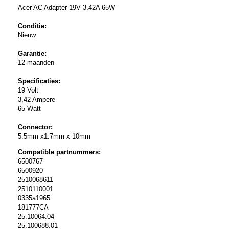
Acer AC Adapter 19V 3.42A 65W
Conditie:
Nieuw
Garantie:
12 maanden
Specificaties:
19 Volt
3,42 Ampere
65 Watt
Connector:
5.5mm x1.7mm x 10mm
Compatible partnummers:
6500767
6500920
2510068611
2510110001
0335a1965
181777CA
25.10064.04
25.100688.01