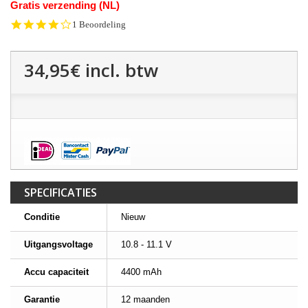
Gratis verzending (NL)
4.0
1 Beoordeling
star
rating
34,95€
incl. btw
SPECIFICATIES
Conditie
Nieuw
Uitgangsvoltage
10.8 - 11.1 V
Accu capaciteit
4400 mAh
Garantie
12 maanden