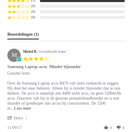
(1)
(0)
(0)
(0)
Beoordelingen
(1)
Michel B.
Geverifieerde koper
M
4.0
star
Samsung Laptop accu. Minder bijzonder
rating
Review
review
Geachte lezer,
by
stating
Michel
Samsung
Over de Samsung Laptop accu R470 valt niets verkeerds te zeggen.
B.
Laptop
Hij doet het naar behoren. Alleen hij is minder bijzonder dan je zou
on
accu.
denken. De accu is namelijk een 4400 mAh accu, en geen 5200mAh
11
Minder
accu. Daarmee valt hij in de gewone prestatiebandbreedte en is niet
Sep
bijzonder
duurder of goedkoper dan accus bij concurrenten. De 5200
2017
Read
m
...Lees meer
more
'
Delen
about
Share
review
11/09/17
Review
0
0
stating