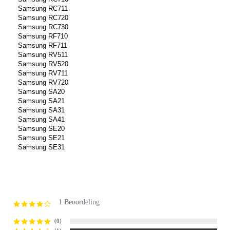
Samsung RC711
Samsung RC720
Samsung RC730
Samsung RF710
Samsung RF711
Samsung RV511
Samsung RV520
Samsung RV711
Samsung RV720
Samsung SA20
Samsung SA21
Samsung SA31
Samsung SA41
Samsung SE20
Samsung SE21
Samsung SE31
1 Beoordeling
4.0
star
rating
(0)