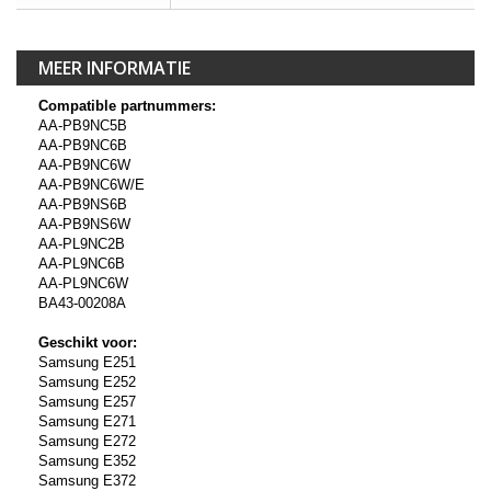
MEER INFORMATIE
Compatible partnummers:
AA-PB9NC5B
AA-PB9NC6B
AA-PB9NC6W
AA-PB9NC6W/E
AA-PB9NS6B
AA-PB9NS6W
AA-PL9NC2B
AA-PL9NC6B
AA-PL9NC6W
BA43-00208A
Geschikt voor:
Samsung E251
Samsung E252
Samsung E257
Samsung E271
Samsung E272
Samsung E352
Samsung E372