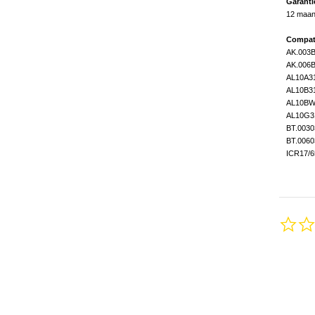
Garanti
12 maa
Compat
AK.003B
AK.006B
AL10A3
AL10B3
AL10B
AL10G3
BT.0030
BT.0060
ICR17/6