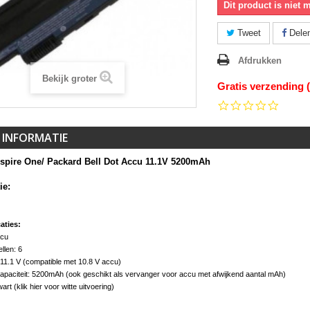
Dit product is niet 
Tweet
Dele
Afdrukken
Bekijk groter
Gratis verzending 
0.0
star
rating
 INFORMATIE
spire One/ Packard Bell Dot Accu 11.1V 5200mAh
ie:
aties:
ccu
ellen: 6
 11.1 V (compatible met 10.8 V accu)
paciteit: 5200mAh (ook geschikt als vervanger voor accu met afwijkend aantal mAh)
art (klik hier voor witte uitvoering)