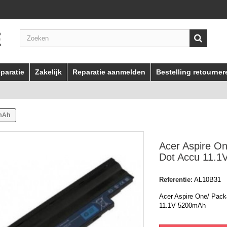
paratie
Zakelijk
Reparatie aanmelden
Bestelling retourner
0mAh
Acer Aspire On
Dot Accu 11.
Referentie:
AL10B31
Acer Aspire One/ Pack
11.1V 5200mAh