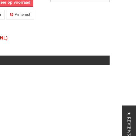
meer op voorraad
n
Pinterest
(NL)
★ REVIEWS