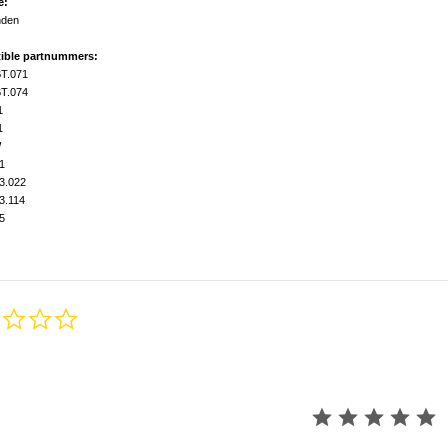
e:
nden
ible partnummers:
T.071
T.074
1
1
W
1
3.022
3.114
5
0.0
star
rating