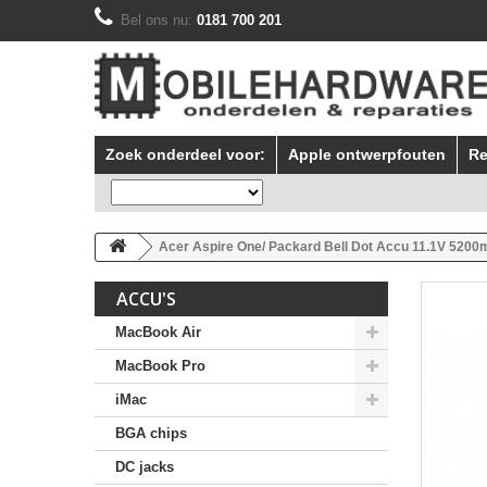
Bel ons nu:
0181 700 201
Zoek onderdeel voor:
Apple ontwerpfouten
Re
Acer Aspire One/ Packard Bell Dot Accu 11.1V 520
ACCU'S
MacBook Air
MacBook Pro
iMac
BGA chips
DC jacks