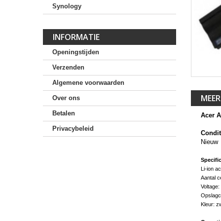
Synology
INFORMATIE
Openingstijden
Verzenden
Algemene voorwaarden
MEER
Over ons
Betalen
Acer A
Privacybeleid
Condit
Nieuw
Specific
Li-ion a
Aantal c
Voltage:
Opslagca
Kleur: zw